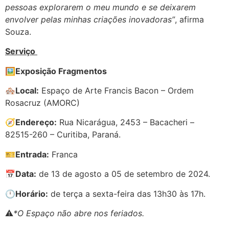
pessoas explorarem o meu mundo e se deixarem
envolver pelas minhas criações inovadoras”
, afirma
Souza.
Serviço
🖼️
Exposição Fragmentos
🏘️
Local:
Espaço de Arte Francis Bacon – Ordem
Rosacruz (AMORC)
🧭
Endereço:
Rua Nicarágua, 2453 – Bacacheri –
82515-260 – Curitiba, Paraná.
🎫
Entrada:
Franca
📅
Data:
de 13 de agosto a 05 de setembro de 2024.
🕛
Horário:
de terça a sexta-feira das 13h30 às 17h.
⚠️
*O Espaço não abre nos feriados.